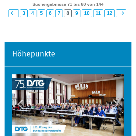
Suchergebnisse 71 bis 80 von 144
3
4
5
6
7
8
9
10
11
12
Höhepunkte