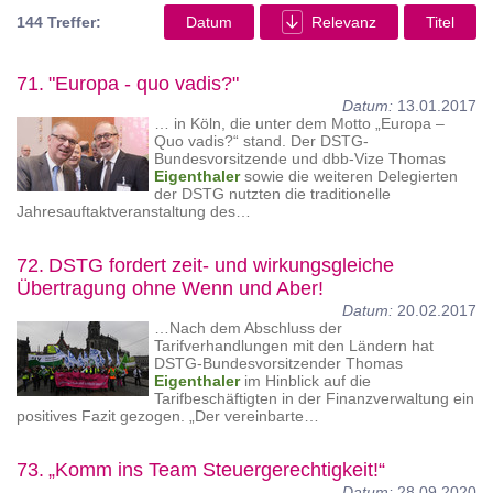
144 Treffer:
Datum
Relevanz
Titel
71.
"Europa - quo vadis?"
Datum:
13.01.2017
… in Köln, die unter dem Motto „Europa –
Quo vadis?“ stand. Der DSTG-
Bundesvorsitzende und dbb-Vize Thomas
Eigenthaler
sowie die weiteren Delegierten
der DSTG nutzten die traditionelle
Jahresauftaktveranstaltung des…
72.
DSTG fordert zeit- und wirkungsgleiche
Übertragung ohne Wenn und Aber!
Datum:
20.02.2017
…Nach dem Abschluss der
Tarifverhandlungen mit den Ländern hat
DSTG-Bundesvorsitzender Thomas
Eigenthaler
im Hinblick auf die
Tarifbeschäftigten in der Finanzverwaltung ein
positives Fazit gezogen. „Der vereinbarte…
73.
„Komm ins Team Steuergerechtigkeit!“
Datum:
28.09.2020