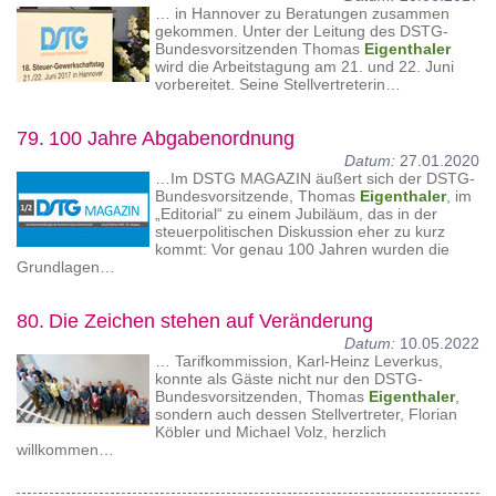
… in Hannover zu Beratungen zusammen
gekommen. Unter der Leitung des DSTG-
Bundesvorsitzenden Thomas
Eigenthaler
wird die Arbeitstagung am 21. und 22. Juni
vorbereitet. Seine Stellvertreterin…
79.
100 Jahre Abgabenordnung
Datum:
27.01.2020
…Im DSTG MAGAZIN äußert sich der DSTG-
Bundesvorsitzende, Thomas
Eigenthaler
, im
„Editorial“ zu einem Jubiläum, das in der
steuerpolitischen Diskussion eher zu kurz
kommt: Vor genau 100 Jahren wurden die
Grundlagen…
80.
Die Zeichen stehen auf Veränderung
Datum:
10.05.2022
… Tarifkommission, Karl-Heinz Leverkus,
konnte als Gäste nicht nur den DSTG-
Bundesvorsitzenden, Thomas
Eigenthaler
,
sondern auch dessen Stellvertreter, Florian
Köbler und Michael Volz, herzlich
willkommen…