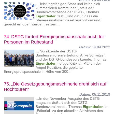
… leistungsfähigen Staat und keine sich
kümmernden Kommunen“, stellt der
Bundesvorsitzende der DSTG, Thomas
Eigenthaler
, fest. „Und dafür, dass die
Steuereinnahmen gesetzeskonform und
gerecht erhoben werden, setzen…
74.
DSTG fordert Energiepreispauschale auch für
Personen im Ruhestand
Datum:
14.04.2022
… Vorsitzende der DSTG-
Bundesseniorenvertretung, Anke Schwitzer,
und der DSTG-Bundesvorsitzende, Thomas
Eigenthaler
, heftige Kritik an Plänen der
Ampel-Koalition, die geplante
Energiepreispauschale in Höhe von 300…
75.
„Die Gesetzgebungsmaschinerie dreht sich auf
Hochtouren“
Datum:
05.11.2019
…In der November-Ausgabe des DSTG
magazins äußert sich der DSTG-
Bundesvorsitzende, Thomas
Eigenthaler
, im
„Editorial“ zu den aktuellen Aktivitäten des