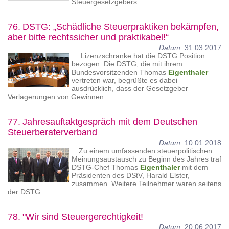
Steuergesetzgebers.
76.
DSTG: „Schädliche Steuerpraktiken bekämpfen,
aber bitte rechtssicher und praktikabel!“
Datum:
31.03.2017
… Lizenzschranke hat die DSTG Position
bezogen. Die DSTG, die mit ihrem
Bundesvorsitzenden Thomas
Eigenthaler
vertreten war, begrüßte es dabei
ausdrücklich, dass der Gesetzgeber
Verlagerungen von Gewinnen…
77.
Jahresauftaktgespräch mit dem Deutschen
Steuerberaterverband
Datum:
10.01.2018
…Zu einem umfassenden steuerpolitischen
Meinungsaustausch zu Beginn des Jahres traf
DSTG-Chef Thomas
Eigenthaler
mit dem
Präsidenten des DStV, Harald Elster,
zusammen. Weitere Teilnehmer waren seitens
der DSTG…
78.
"Wir sind Steuergerechtigkeit!
Datum:
20.06.2017