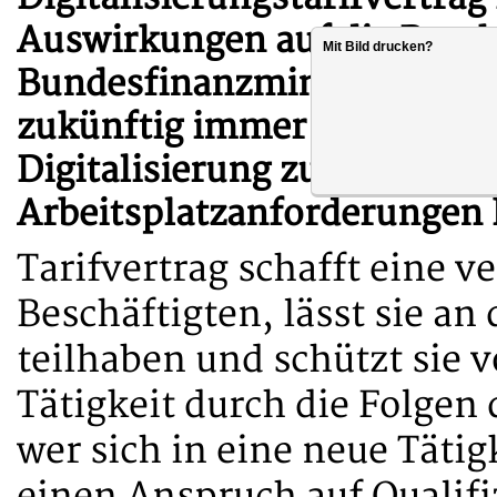
Auswirkungen auf die Besch
Mit Bild drucken?
Bundesfinanzministerium ha
zukünftig immer dann zur 
Digitalisierung zu wesentl
Arbeitsplatzanforderungen
Tarifvertrag schafft eine v
Beschäftigten, lässt sie an
teilhaben und schützt sie 
Tätigkeit durch die Folgen 
wer sich in eine neue Tätig
einen Anspruch auf Qualifiz