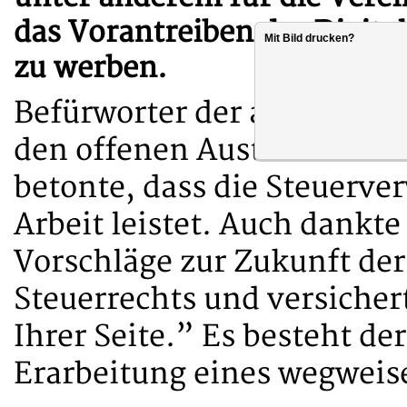
das Vorantreiben der Digita
Mit Bild drucken?
zu werben.
Befürworter der angestre
den offenen Austausch seh
betonte, dass die Steuerve
Arbeit leistet. Auch dankte
Vorschläge zur Zukunft de
Steuerrechts und versicher
Ihrer Seite.” Es besteht 
Erarbeitung eines wegwei