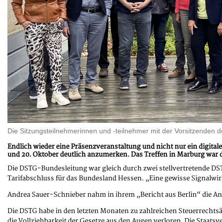
Die Sitzungsteilnehmerinnen und -teilnehmer mit der Vorsitzenden 
Endlich wieder eine Präsenzveranstaltung und nicht nur ein digit
und 20. Oktober deutlich anzumerken. Das Treffen in Marburg war d
Die DSTG-Bundesleitung war gleich durch zwei stellvertretende D
Tarifabschluss für das Bundesland Hessen. „Eine gewisse Signalwirk
Andrea Sauer-Schnieber nahm in ihrem „Bericht aus Berlin“ die An
Die DSTG habe in den letzten Monaten zu zahlreichen Steuerrechtsä
die Vollziehbarkeit der Gesetze aus den Augen verloren. Die Staa