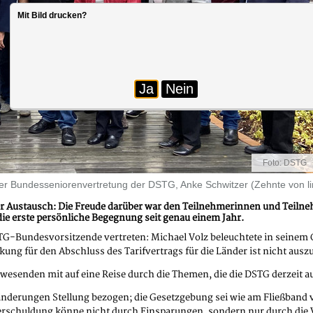
Mit Bild drucken?
Ja
Nein
Foto: DSTG
der Bundesseniorenvertretung der DSTG, Anke Schwitzer (Zehnte von li
aler Austausch: Die Freude darüber war den Teilnehmerinnen und Teil
ie erste persönliche Begegnung seit genau einem Jahr.
STG-Bundesvorsitzende vertreten: Michael Volz beleuchtete in seine
ung für den Abschluss des Tarifvertrags für die Länder ist nicht ausz
wesenden mit auf eine Reise durch die Themen, die die DSTG derzeit 
nderungen Stellung bezogen; die Gesetzgebung sei wie am Fließband ve
tsverschuldung könne nicht durch Einsparungen, sondern nur durch d