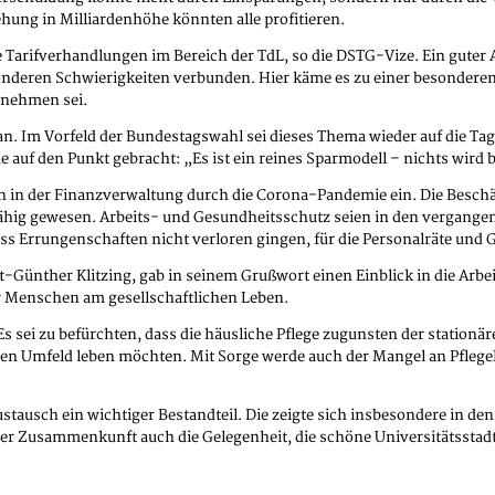
ng in Milliardenhöhe könnten alle profitieren.
e Tarifverhandlungen im Bereich der TdL, so die DSTG-Vize. Ein guter A
sonderen Schwierigkeiten verbunden. Hier käme es zu einer besondere
u nehmen sei.
n. Im Vorfeld der Bundestagswahl sei dieses Thema wieder auf die 
auf den Punkt gebracht: „Es ist ein reines Sparmodell – nichts wird be
n in der Finanzverwaltung durch die Corona-Pandemie ein. Die Beschä
tsfähig gewesen. Arbeits- und Gesundheitsschutz seien in den vergan
ss Errungenschaften nicht verloren gingen, für die Personalräte und 
ünther Klitzing, gab in seinem Grußwort einen Einblick in die Arbeit
rer Menschen am gesellschaftlichen Leben.
s sei zu befürchten, dass die häusliche Pflege zugunsten der stationä
hen Umfeld leben möchten. Mit Sorge werde auch der Mangel an Pflege
ustausch ein wichtiger Bestandteil. Die zeigte sich insbesondere in 
er Zusammenkunft auch die Gelegenheit, die schöne Universitätsstad