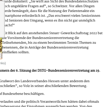
wurde diskutiert: „Sie wirft aus Sicht des Bundesdatenschutzes
noch ungeklärte Fragen auf“, so Schwitzer. Vor allen Dingen
werde bemängelt, dass für die Nutzung der Patientenakte ein
Smartphone erforderlich ist. „Das erschwert vielen Seniorinnen
und Senioren den Umgang, wenn es ihn nicht gar unmöglich
macht!“
Mit Blick auf den anstehenden Steuer-Gewerkschaftstag 2022 bat
die Vorsitzende der Bundesseniorenvertretung die
Teilnehmenden, bis zu einem bestimmten Termin Themen zu
benennen, die in Anträge der Bundesseniorenvertretung
einfließen sollten.
nks)
nehmern der 6. Sitzung der DSTG-Bundesseniorenvertretung am 19.
m Grußwort des Landesverbandes Hessen unter anderem den
uschließen“, so Volz in seiner abschließenden Bewertung.
auf Bundesebene beschäftigen.
rlaufen und die politisch Verantwortlichen hätten dabei oftmals
ie Verbesserung der Einnahmen ausgeglichen werden. Von den