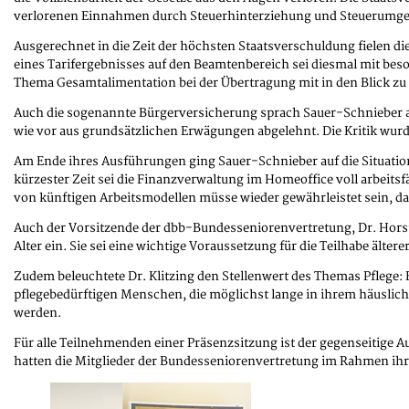
verlorenen Einnahmen durch Steuerhinterziehung und Steuerumgehu
Ausgerechnet in die Zeit der höchsten Staatsverschuldung fielen di
eines Tarifergebnisses auf den Beamtenbereich sei diesmal mit be
Thema Gesamtalimentation bei der Übertragung mit in den Blick z
Auch die sogenannte Bürgerversicherung sprach Sauer-Schnieber a
wie vor aus grundsätzlichen Erwägungen abgelehnt. Die Kritik wurde 
Am Ende ihres Ausführungen ging Sauer-Schnieber auf die Situatio
kürzester Zeit sei die Finanzverwaltung im Homeoffice voll arbei
von künftigen Arbeitsmodellen müsse wieder gewährleistet sein, da
Auch der Vorsitzende der dbb-Bundesseniorenvertretung, Dr. Horst-G
Alter ein. Sie sei eine wichtige Voraussetzung für die Teilhabe älte
Zudem beleuchtete Dr. Klitzing den Stellenwert des Themas Pflege: E
pflegebedürftigen Menschen, die möglichst lange in ihrem häuslic
werden.
Für alle Teilnehmenden einer Präsenzsitzung ist der gegenseitige A
hatten die Mitglieder der Bundesseniorenvertretung im Rahmen ihr