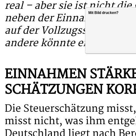
real – aber sie ist nicht di
Mit Bild drucken?
neben der Einnahmeseite a
auf der Vollzugsseite. Das 
andere könnte er bekämpf
EINNAHMEN STÄRKE
SCHÄTZUNGEN KOR
Die Steuerschätzung misst,
misst nicht, was ihm entge
Deutschland liegt nach B