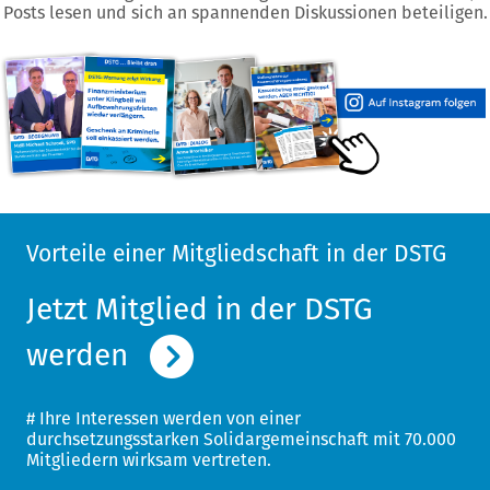
Posts lesen und sich an spannenden Diskussionen beteiligen.
Vorteile einer Mitgliedschaft in der DSTG
Jetzt Mitglied in der DSTG
Jetzt Mitglied in der DSTG
Jetzt Mitglied in der DSTG
Jetzt Mitglied in der DSTG
Jetzt Mitglied in der DSTG
werden
werden
werden
werden
werden
# Ihre Interessen werden von einer
# Ihre Interessen werden von einer
# Ihre Interessen werden von einer
# Ihre Interessen werden von einer
# Ihre Interessen werden von einer
durchsetzungsstarken Solidargemeinschaft mit 70.000
durchsetzungsstarken Solidargemeinschaft mit 70.000
durchsetzungsstarken Solidargemeinschaft mit 70.000
durchsetzungsstarken Solidargemeinschaft mit 70.000
durchsetzungsstarken Solidargemeinschaft mit 70.000
Mitgliedern wirksam vertreten.
Mitgliedern wirksam vertreten.
Mitgliedern wirksam vertreten.
Mitgliedern wirksam vertreten.
Mitgliedern wirksam vertreten.