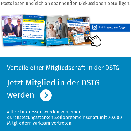
Posts lesen und sich an spannenden Diskussionen beteiligen.
Vorteile einer Mitgliedschaft in der DSTG
Jetzt Mitglied in der DSTG
Jetzt Mitglied in der DSTG
Jetzt Mitglied in der DSTG
Jetzt Mitglied in der DSTG
werden
werden
werden
werden
# Ihre Interessen werden von einer
# Ihre Interessen werden von einer
# Ihre Interessen werden von einer
# Ihre Interessen werden von einer
# Ihre Interessen werden von einer
durchsetzungsstarken Solidargemeinschaft mit 70.000
durchsetzungsstarken Solidargemeinschaft mit 70.000
durchsetzungsstarken Solidargemeinschaft mit 70.000
durchsetzungsstarken Solidargemeinschaft mit 70.000
durchsetzungsstarken Solidargemeinschaft mit 70.000
Mitgliedern wirksam vertreten.
Mitgliedern wirksam vertreten.
Mitgliedern wirksam vertreten.
Mitgliedern wirksam vertreten.
Mitgliedern wirksam vertreten.